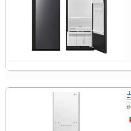
【
ー
ー
価