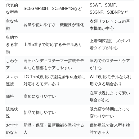
代表的
S3WF、S3MF、
SC5GMR80H、SC5MNR4Gなど
な型番
S3GNF、S3BNFなど
主な特
衣類リフレッシュの基
容量や使いやすさ、機能性が進化
徴
本機能が中心
収納で
上着3着程度＋ズボン1
きる衣
上着5着まで対応するモデルあり
着タイプが中心
類
しわケ
高圧ハンディスチーマー搭載モデ
庫内でのスチームケア
ア
ルなら細部もケアしやすい
が中心
スマホ
LG ThinQ対応で遠隔操作や通知に
Wi-Fi対応モデルなら利
連携
対応するモデルあり
用できる場合あり
在庫状況によって安い
価格
高めになりやすい
場合がある
販売状
販売店や時期によって
新品で探しやすい
況
変わりやすい
おすす
新品・保証・最新機能を重視する
価格重視で従来型も検
めな人
人
討できる人