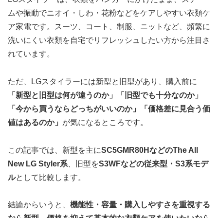
ムや振動でニオイ・しわ・花粉などをケアしやすい衣類ケ
ア家電です。スーツ、コート、制服、ニットなど、頻繁に
洗いにくい衣類を自宅でリフレッシュしたい方から注目さ
れています。
ただ、LGスタイラーには新型と旧型があり、購入前に
「新型と旧型は何が違うのか」「旧型でも十分なのか」
「今から買うならどっちがいいのか」「価格差に見合う価
値はあるのか」
が気になるところです。
この記事では、新型を主に
SC5GMR80HなどのThe All
New LG Styler系
、旧型を
S3WFなどの従来型・S3系モデ
ル
として比較します。
結論からいうと、
機能性・容量・購入しやすさを重視する