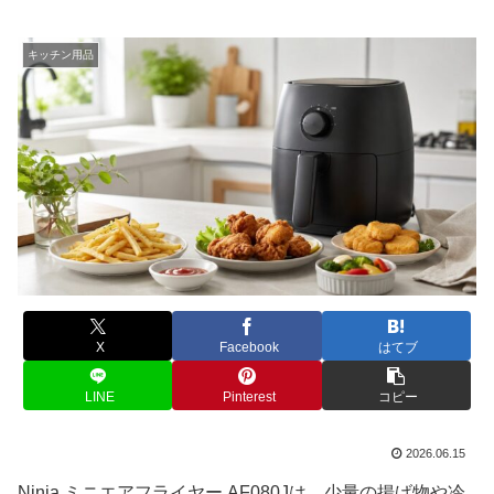
キッチン用品
X
Facebook
はてブ
LINE
Pinterest
コピー
2026.06.15
Ninja ミニエアフライヤー AF080Jは、少量の揚げ物や冷