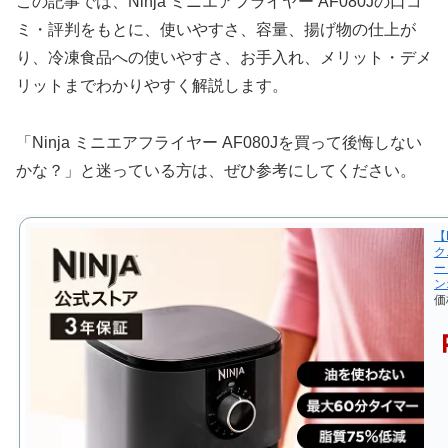
この記事では、Ninja ミニエアフライヤー AF080Jの口コ
ミ・評判をもとに、使いやすさ、容量、揚げ物の仕上が
り、冷凍食品への使いやすさ、お手入れ、メリット・デメ
リットまでわかりやすく解説します。
「Ninja ミニエアフライヤー AF080Jを買って後悔しない
かな？」と迷っている方は、ぜひ参考にしてください。
【
ク
ー
ン
価